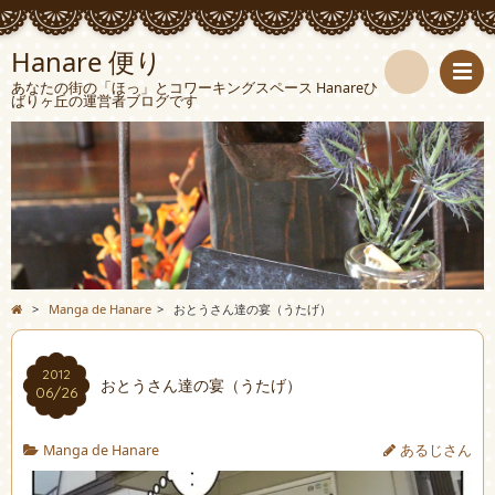
Hanare 便り
あなたの街の「ほっ」とコワーキングスペース Hanareひ
ばりヶ丘の運営者ブログです
検
索
>
Manga de Hanare
>
おとうさん達の宴（うたげ）
2012
おとうさん達の宴（うたげ）
06/26
Manga de Hanare
あるじさん