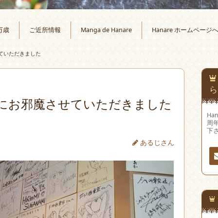
万歳
ご近所情報
Manga de Hanare
Hanare ホームページ
ていただきました
ら
様にお邪魔させていただきました
Ha
周
下
あるじさん
連
先