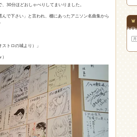
で、30分ほどおしゃべりしてまいりました。
選んで下さい」と言われ、棚にあったアニソン名曲集から
・
ア
ー
オストロの城より）」
カ
イ
ｗ）
ブ