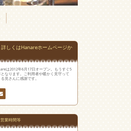
へ
詳しくはHanareホームページか
nareは2012年6月17日オープン。もうすぐ5
年となります。ご利用者や暖かく見守って
さる見さんに感謝です。
絡
営業時間等