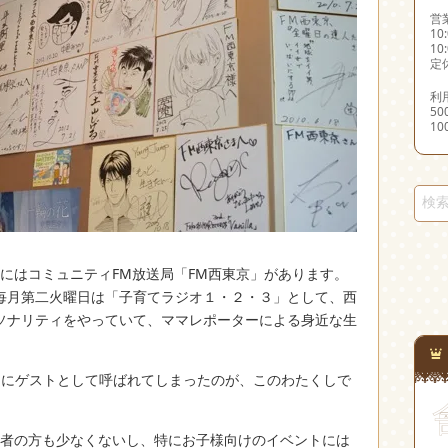
営
10
10
定
利
5
1
市にはコミュニティFM放送局「FM西東京」があります。
毎月第二火曜日は「子育てラジオ１・２・３」として、西
ソナリティをやっていて、ママレポーターによる身近な生
ーにゲストとして呼ばれてしまったのが、このわたくしで
利用者の方も少なくないし、特にお子様向けのイベントには