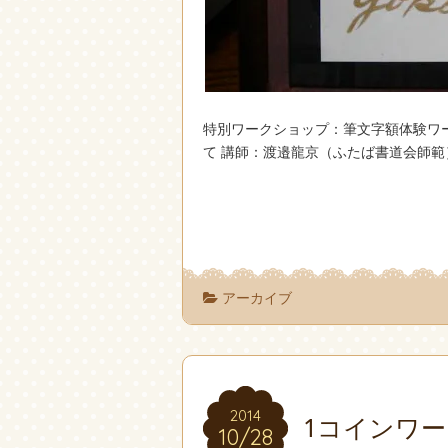
特別ワークショップ：筆文字額体験ワークショ
て 講師：渡邉龍京（ふたば書道会師範） 
アーカイブ
2014
2014
1コインワー
10/28
10/28