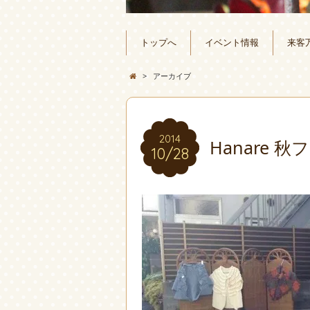
トップへ
イベント情報
来客
>
アーカイブ
2014
2014
Hanare 
10/28
10/28