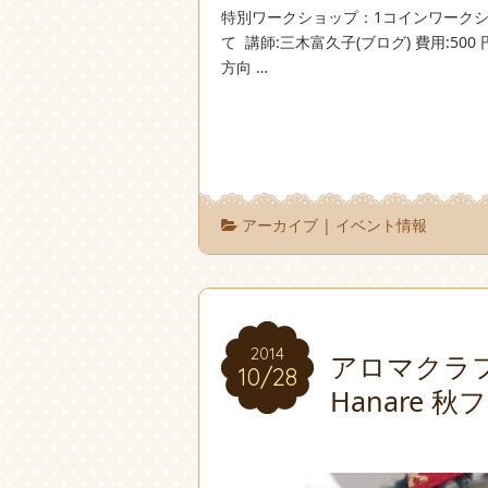
特別ワークショップ：1コインワークショップ 
て 講師:三木富久子(ブログ) 費用:5
方向 …
アーカイブ
|
イベント情報
2014
2014
アロマクラフ
10/28
10/28
Hanare 