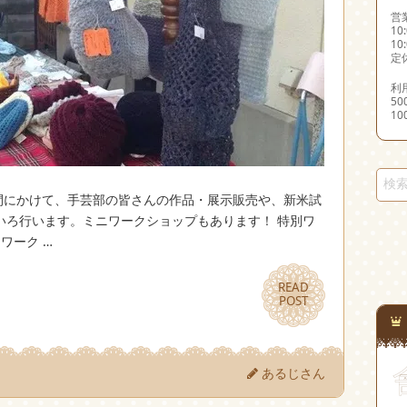
営
10
10
定
利
5
1
二日間にかけて、手芸部の皆さんの作品・展示販売や、新米試
いろ行います。ミニワークショップもあります！ 特別ワ
ワーク …
READ
READ
POST
POST
あるじさん