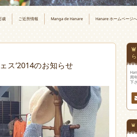
万歳
ご近所情報
Manga de Hanare
Hanare ホームページ
ら
秋フェス’2014のお知らせ
Ha
周
下
連
先