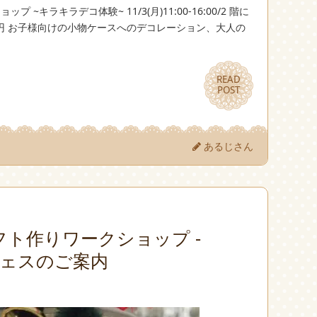
~キラキラデコ体験~ 11/3(月)11:00-16:00/2 階に
00 円 お子様向けの小物ケースへのデコレーション、大人の
READ
READ
POST
POST
あるじさん
ト作りワークショップ -
秋フェスのご案内