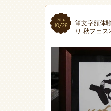
2014
2014
筆文字額体験
10/28
10/28
り 秋フェス2