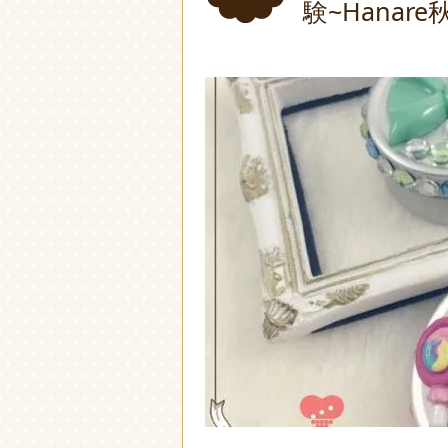
験~Hanar