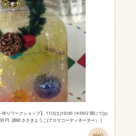
クショップ】 11/2(土)10:00-14:00/2 階にて(お
0 円 講師:ささきようこ(アロマコーディネーター） )
READ
READ