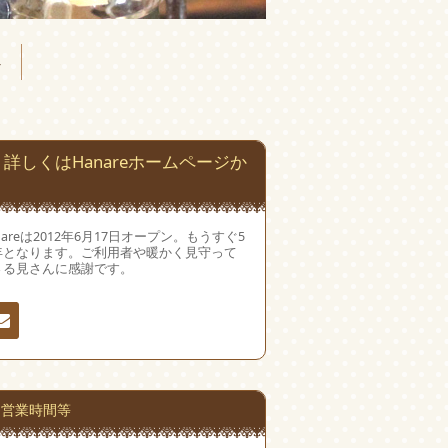
へ
詳しくはHanareホームページか
nareは2012年6月17日オープン。もうすぐ5
年となります。ご利用者や暖かく見守って
さる見さんに感謝です。
絡
営業時間等