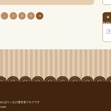
…
7
8
9
10
ア
ー
カ
イ
ブ
reひばりヶ丘の運営者ブログです
rved.