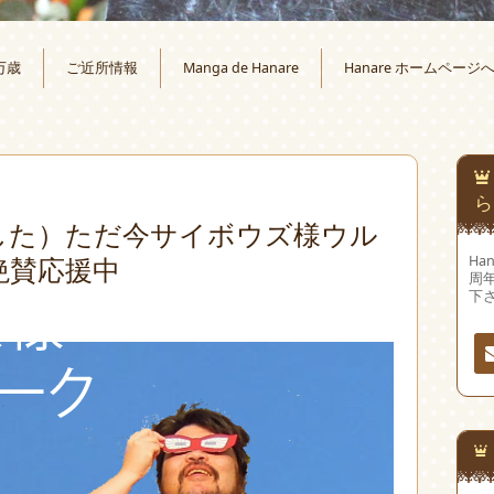
万歳
ご近所情報
Manga de Hanare
Hanare ホームページ
ら
した）ただ今サイボウズ様ウル
絶賛応援中
Ha
周
下
連
先