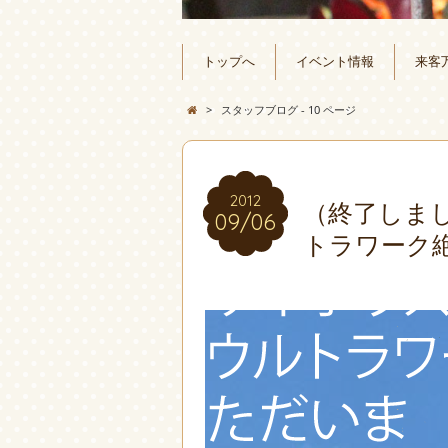
トップへ
イベント情報
来客
>
スタッフブログ - 10 ページ
2012
2012
（終了しま
09/06
09/06
トラワーク