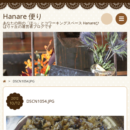
Hanare 便り
あなたの街の「ほっ」とコワーキングスペース Hanareひ
ばりヶ丘の運営者ブログです
検
索
>
DSCN1054.JPG
2012
DSCN1054.JPG
10/12