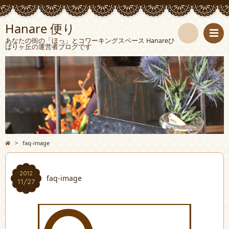
Hanare 便り
あなたの街の「ほっ」とコワーキングスペース Hanareひ
ばりヶ丘の運営者ブログです
検
索
>
faq-image
2012
faq-image
11/27