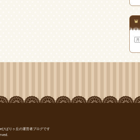
ア
ー
カ
イ
ブ
reひばりヶ丘の運営者ブログです
rved.