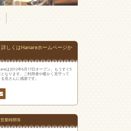
へ
詳しくはHanareホームページか
nareは2012年6月17日オープン。もうすぐ5
年となります。ご利用者や暖かく見守って
さる見さんに感謝です。
絡
営業時間等