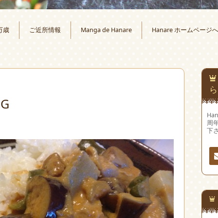
万歳
ご近所情報
Manga de Hanare
Hanare ホームページ
ら
PG
Ha
周
下
連
先