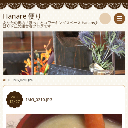
Hanare 便り
あなたの街の「ほっ」とコワーキングスペース Hanareひ
ばりヶ丘の運営者ブログです
検
索
>
IMG_0210.JPG
2012
IMG_0210.JPG
12/27