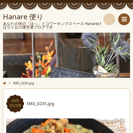
Hanare 便り
あなたの街の「ほっ」とコワーキングスペース Hanareひ
ばりヶ丘の運営者ブログです
検
索
>
IMG_0235.jpg
2013
IMG_0235.jpg
01/09