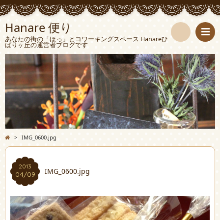
Hanare 便り
あなたの街の「ほっ」とコワーキングスペース Hanareひ
ばりヶ丘の運営者ブログです
検
索
>
IMG_0600.jpg
2013
IMG_0600.jpg
04/09