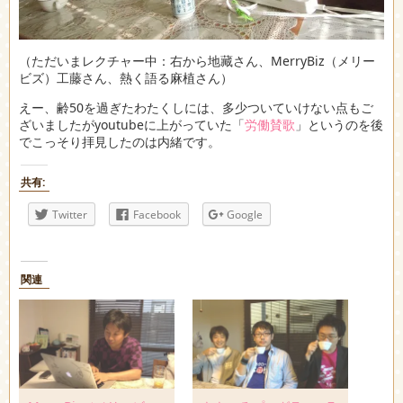
（ただいまレクチャー中：右から地藏さん、MerryBiz（メリー
ビズ）工藤さん、熱く語る麻植さん）
えー、齢50を過ぎたわたくしには、多少ついていけない点もご
ざいましたがyoutubeに上がっていた「
労働賛歌
」というのを後
でこっそり拝見したのは内緒です。
共有:
Twitter
Facebook
Google
関連