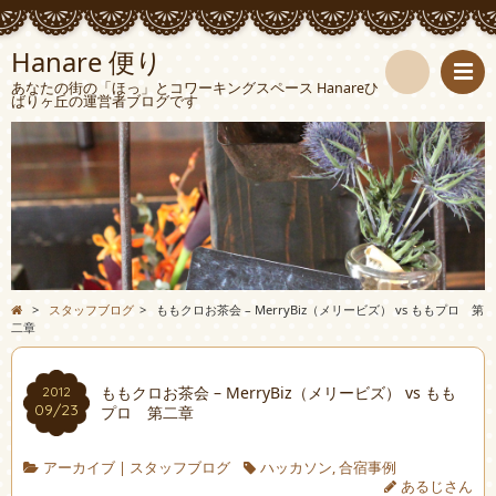
Hanare 便り
あなたの街の「ほっ」とコワーキングスペース Hanareひ
ばりヶ丘の運営者ブログです
検
索
>
スタッフブログ
>
ももクロお茶会 – MerryBiz（メリービズ） vs ももプロ 第
二章
ももクロお茶会 – MerryBiz（メリービズ） vs もも
2012
09/23
プロ 第二章
アーカイブ
|
スタッフブログ
ハッカソン
,
合宿事例
あるじさん