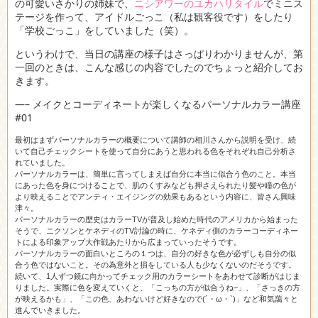
の可愛いさかりの姉妹で、
ニシアワーのユカハリタイル
でミニス
テージを作って、アイドルごっこ（私は観客役です）をしたり
「学校ごっこ」をしていました（笑）。
というわけで、当日の講座の様子はさっぱりわかりませんが、第
一回のときは、こんな感じの内容でしたのでちょっと紹介してお
きます。
—– メイクとコーディネートが楽しくなるパーソナルカラー講座
#01
最初はまずパーソナルカラーの概要について講師の相川さんから説明を受け、続
いて自己チェックシートを使って自分にあうと思われる色をそれぞれ自己分析さ
れていました。
パーソナルカラーは、簡単に言ってしまえば自分に本当に似合う色のこと。本当
にあった色を身につけることで、肌のくすみなども押さえられたり髪や瞳の色が
より映えることでアンティ・エイジングの効果もあるという内容に、皆さん興味
津々。
パーソナルカラーの歴史はカラーTVが普及し始めた時代のアメリカから始まった
そうで、ニクソンとケネディのTV討論の時に、ケネディ側のカラーコーディネー
トによる印象アップ大作戦あたりから広まっていったそうです。
パーソナルカラーの面白いところの１つは、自分の好きな色が必ずしも自分の似
合う色ではないこと。その為意外と損をしている人も少なくないのだそうです。
続いて、1人ずつ鏡に向かってチェック用のカラーシートをあわせて診断がはじま
りました。実際に色を変えていくと、「こっちの方が似合うね−」、「さっきの方
が映えるかも」、「この色、あわないけど好きなので(´・ω・`)」など和気藹々と
進んでいきました。