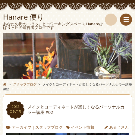
Hanare 便り
あなたの街の「ほっ」とコワーキングスペース Hanareひ
ばりヶ丘の運営者ブログです
検
索
>
スタッフブログ
>
メイクとコーディネートが楽しくなるパーソナルカラー講座
#02
メイクとコーディネートが楽しくなるパーソナルカ
2012
09/15
ラー講座 #02
アーカイブ
|
スタッフブログ
イベント情報
あるじさん