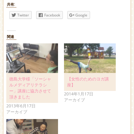
共有:
Twitter
Facebook
Google
関連
徳島大学様「ソーシャ
【女性のためのヨガ講
ルメディアリテラシ
座】
ー」講座に協力させて
2014年1月17日
頂きました
アーカイブ
2013年6月17日
アーカイブ