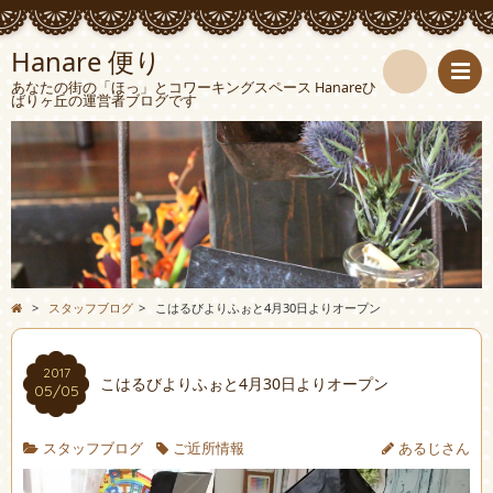
Hanare 便り
あなたの街の「ほっ」とコワーキングスペース Hanareひ
ばりヶ丘の運営者ブログです
検
索
>
スタッフブログ
>
こはるびよりふぉと4月30日よりオープン
2017
こはるびよりふぉと4月30日よりオープン
05/05
スタッフブログ
ご近所情報
あるじさん