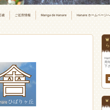
万歳
ご近所情報
Manga de Hanare
Hanare ホームページ
ら
Ha
周
下
連
先