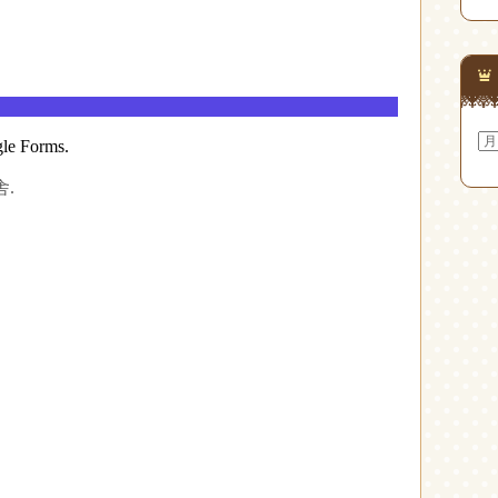
ア
ー
カ
イ
ブ