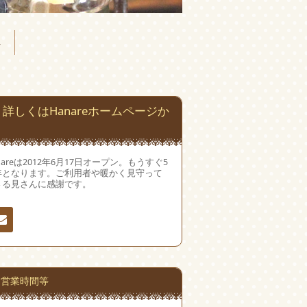
へ
詳しくはHanareホームページか
nareは2012年6月17日オープン。もうすぐ5
年となります。ご利用者や暖かく見守って
さる見さんに感謝です。
絡
営業時間等