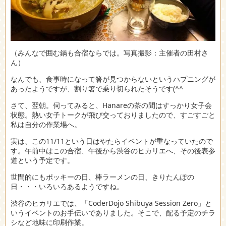
（みんなで囲む鍋も合宿ならでは。写真撮影：主催者の田村さ
ん）
なんでも、食事時になって箸が見つからないというハプニングが
あったようですが、割り箸で乗り切られたそうです(^^ゞ
さて、翌朝。伺ってみると、Hanareの茶の間はすっかり女子会
状態。熱い女子トークが飛び交っておりましたので、すごすごと
私は自分の作業場へ。
実は、この11/11という日はやたらイベントが重なっていたので
す。午前中はこの合宿、午後から渋谷のヒカリエへ、その後表参
道という予定です。
世間的にもポッキーの日、棒ラーメンの日、きりたんぽの
日・・・いろいろあるようですね。
渋谷のヒカリエでは、「CoderDojo Shibuya Session Zero」と
いうイベントのお手伝いでありました。そこで、配る予定のチラ
シなど地味に印刷作業。