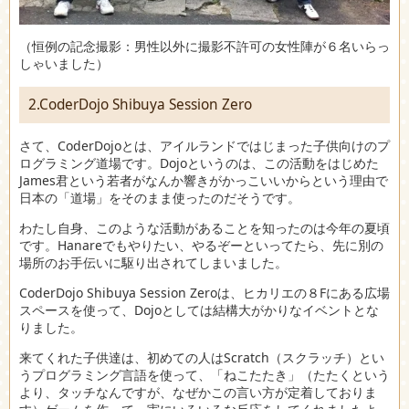
（恒例の記念撮影：男性以外に撮影不許可の女性陣が６名いらっ
しゃいました）
2.CoderDojo Shibuya Session Zero
さて、CoderDojoとは、アイルランドではじまった子供向けのプ
ログラミング道場です。Dojoというのは、この活動をはじめた
James君という若者がなんか響きがかっこいいからという理由で
日本の「道場」をそのまま使ったのだそうです。
わたし自身、このような活動があることを知ったのは今年の夏頃
です。Hanareでもやりたい、やるぞーといってたら、先に別の
場所のお手伝いに駆り出されてしまいました。
CoderDojo Shibuya Session Zeroは、ヒカリエの８Fにある広場
スペースを使って、Dojoとしては結構大がかりなイベントとな
りました。
来てくれた子供達は、初めての人はScratch（スクラッチ）とい
うプログラミング言語を使って、「ねこたたき」（たたくという
より、タッチなんですが、なぜかこの言い方が定着しておりま