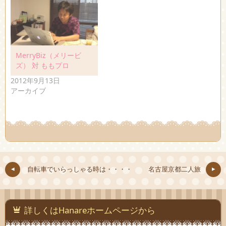
MerryBiz（メリービ
ズ） 対 ももプロ
2012年9月13日
アーカイブ
自転車でいらっしゃる時は・・・・
名古屋京都二人旅
詳しくはHanareホームページから