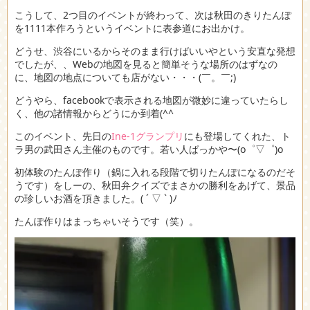
こうして、2つ目のイベントが終わって、次は秋田のきりたんぽ
を1111本作ろうというイベントに表参道にお出かけ。
どうせ、渋谷にいるからそのまま行けばいいやという安直な発想
でしたが、、Webの地図を見ると簡単そうな場所のはずなの
に、地図の地点についても店がない・・・(￣。￣;)
どうやら、facebookで表示される地図が微妙に違っていたらし
く、他の諸情報からどうにか到着(^^ゞ
このイベント、先日の
Ine-1グランプリ
にも登場してくれた、ト
ラ男の武田さん主催のものです。若い人ばっかや〜(o゜▽゜)o
初体験のたんぽ作り（鍋に入れる段階で切りたんぽになるのだそ
うです）をしーの、秋田弁クイズでまさかの勝利をあげて、景品
の珍しいお酒を頂きました。( ´ ▽ ` )ﾉ
たんぽ作りはまっちゃいそうです（笑）。